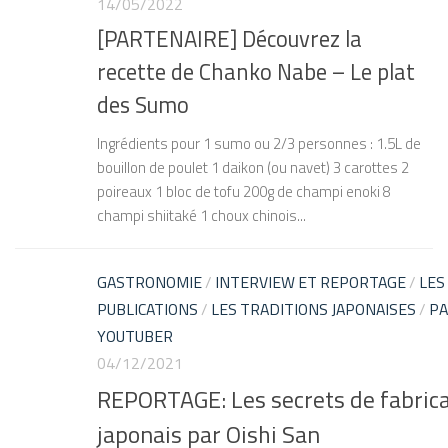
14/05/2022
[PARTENAIRE] Découvrez la
recette de Chanko Nabe – Le plat
des Sumo
Ingrédients pour 1 sumo ou 2/3 personnes : 1.5L de
bouillon de poulet 1 daikon (ou navet) 3 carottes 2
poireaux 1 bloc de tofu 200g de champi enoki 8
champi shiitaké 1 choux chinois...
GASTRONOMIE
/
INTERVIEW ET REPORTAGE
/
LES
PUBLICATIONS
/
LES TRADITIONS JAPONAISES
/
PA
YOUTUBER
04/12/2021
REPORTAGE: Les secrets de fabrica
japonais par Oishi San