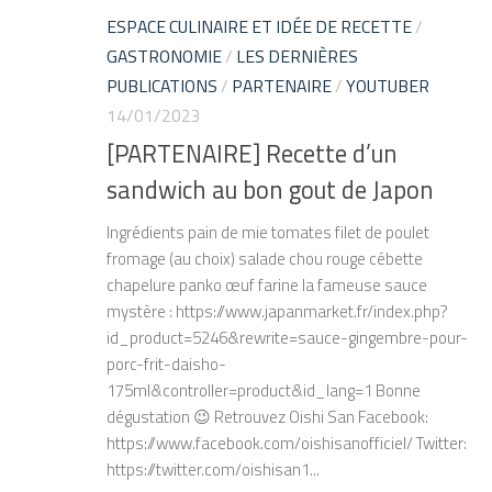
ESPACE CULINAIRE ET IDÉE DE RECETTE
/
GASTRONOMIE
/
LES DERNIÈRES
PUBLICATIONS
/
PARTENAIRE
/
YOUTUBER
14/01/2023
[PARTENAIRE] Recette d’un
sandwich au bon gout de Japon
Ingrédients pain de mie tomates filet de poulet
fromage (au choix) salade chou rouge cébette
chapelure panko œuf farine la fameuse sauce
mystère : https://www.japanmarket.fr/index.php?
id_product=5246&rewrite=sauce-gingembre-pour-
porc-frit-daisho-
175ml&controller=product&id_lang=1 Bonne
dégustation 😉 Retrouvez Oishi San Facebook:
https://www.facebook.com/oishisanofficiel/ Twitter:
https://twitter.com/oishisan1...