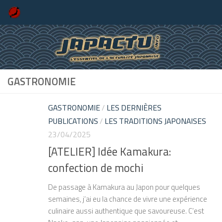
Skip to content
GASTRONOMIE
GASTRONOMIE
/
LES DERNIÈRES
PUBLICATIONS
/
LES TRADITIONS JAPONAISES
23/04/2025
[ATELIER] Idée Kamakura:
confection de mochi
De passage à Kamakura au Japon pour quelques
semaines, j’ai eu la chance de vivre une expérience
culinaire aussi authentique que savoureuse. C’est