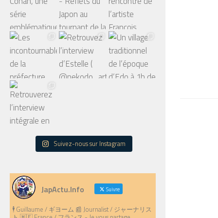
Suivez-nous sur Instagram
JapActu.Info
Suivre
🕴️ Guillaume / ギヨーム 📰 Journalist / ジャーナリス
ト 🇲🇫 France / フランス - Je vous partage