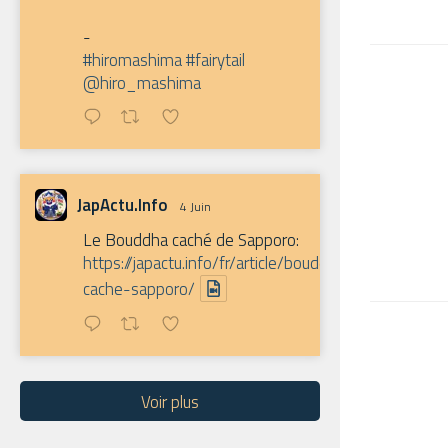
-
#hiromashima
#fairytail
@hiro_mashima
JapActu.Info
4 Juin
Le Bouddha caché de Sapporo:
https://japactu.info/fr/article/bouddha-
cache-sapporo/
Voir plus