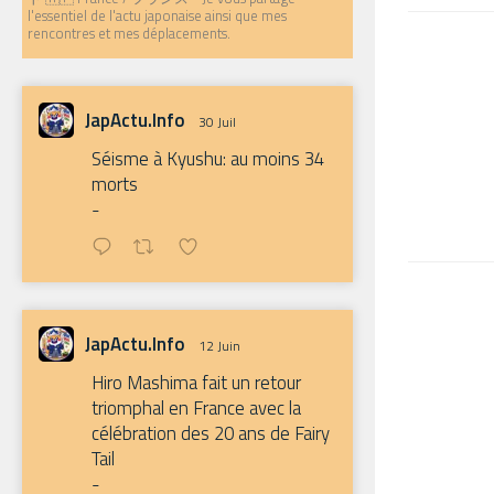
l'essentiel de l'actu japonaise ainsi que mes
rencontres et mes déplacements.
JapActu.Info
30 Juil
Séisme à Kyushu: au moins 34
morts
-
JapActu.Info
12 Juin
Hiro Mashima fait un retour
triomphal en France avec la
célébration des 20 ans de Fairy
Tail
-