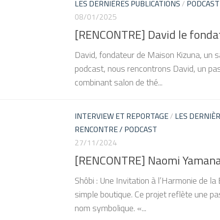
LES DERNIÈRES PUBLICATIONS
/
PODCAST
08/01/2025
[RENCONTRE] David le fonda
David, fondateur de Maison Kizuna, un sa
podcast, nous rencontrons David, un pas
combinant salon de thé...
INTERVIEW ET REPORTAGE
/
LES DERNIÈR
RENCONTRE / PODCAST
27/11/2024
[RENCONTRE] Naomi Yamanak
Shôbi : Une Invitation à l’Harmonie de l
simple boutique. Ce projet reflète une pa
nom symbolique. «...