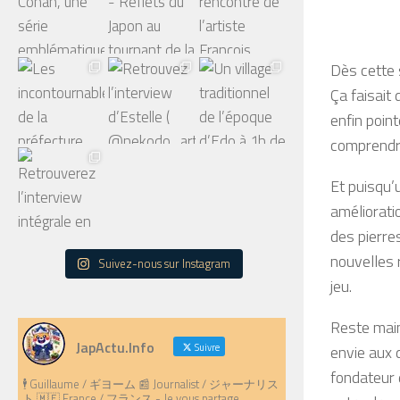
Dès cette 
Ça faisait
enfin poin
comprendr
Et puisqu’
améliorati
des pierre
nouvelles 
Suivez-nous sur Instagram
jeu.
Reste main
JapActu.Info
envie aux 
Suivre
fondateur
🕴️ Guillaume / ギヨーム 📰 Journalist / ジャーナリス
ト 🇲🇫 France / フランス - Je vous partage