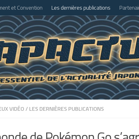
ent et Convention
Les dernières publications
Partenai
EUX VIDÉO
/
LES DERNIÈRES PUBLICATIONS
onde de Pokémon Go s’agr