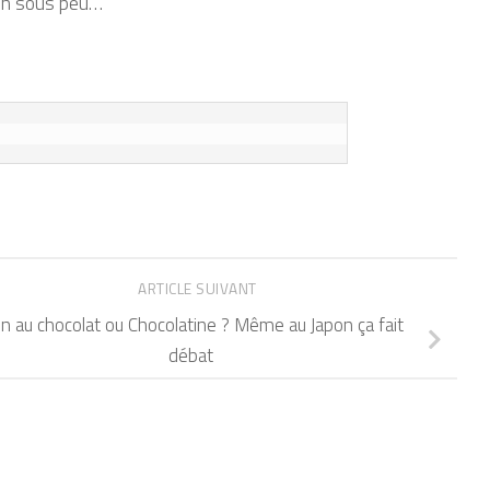
ion sous peu…
ARTICLE SUIVANT
in au chocolat ou Chocolatine ? Même au Japon ça fait
débat