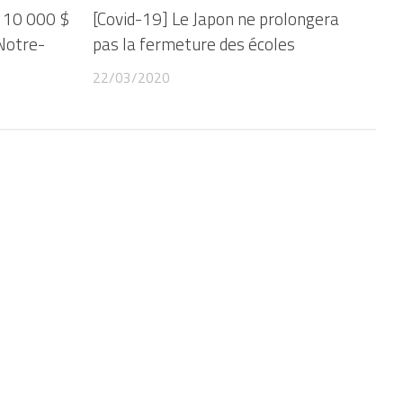
 110 000 $
[Covid-19] Le Japon ne prolongera
 Notre-
pas la fermeture des écoles
22/03/2020