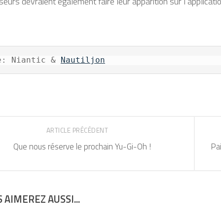
seurs devraient également faire leur apparition sur l’applicat
e: Niantic & 
Nautiljon
ARTICLE PRÉCÉDENT
Que nous réserve le prochain Yu-Gi-Oh !
Pa
 AIMEREZ AUSSI...