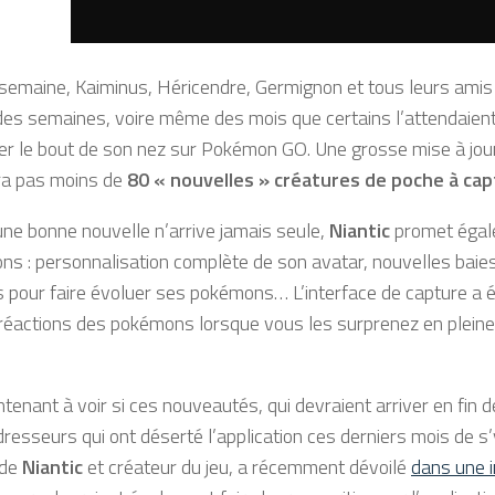
semaine, Kaiminus, Héricendre, Germignon et tous leurs amis ar
 des semaines, voire même des mois que certains l’attendaient
ter le bout de son nez sur Pokémon GO. Une grosse mise à jour 
a pas moins de
80 « nouvelles » créatures de poche à cap
une bonne nouvelle n’arrive jamais seule,
Niantic
promet égale
ons : personnalisation complète de son avatar, nouvelles baie
s pour faire évoluer ses pokémons… L’interface de capture a
réactions des pokémons lorsque vous les surprenez en pleine 
tenant à voir si ces nouveautés, qui devraient arriver en fin
dresseurs qui ont déserté l’application ces derniers mois de s
 de
Niantic
et créateur du jeu, a récemment dévoilé
dans une 