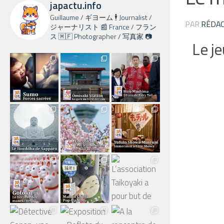
japactu.info
Guillaume / ギヨーム 🕴️ Journalist /
PAR
RÉDAC
ジャーナリスト 📰 France / フラン
ス 🇲🇫 Photographer / 写真家 📷
Le j