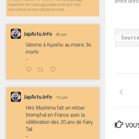
entre dres
l'essentiel de l'actu japonaise ainsi que mes
rencontres et mes déplacements.
JapActu.Info
30 Juil
Sourc
Séisme à Kyushu: au moins 34
morts
-
JapActu.Info
12 Juin
Hiro Mashima fait un retour
triomphal en France avec la
célébration des 20 ans de Fairy
VOUS
Tail
-