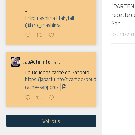
[PARTENA
-
recette d
#hiromashima
#fairytail
San
@hiro_mashima
03/11/201
JapActu.Info
4 Juin
Le Bouddha caché de Sapporo:
https://japactu.info/fr/article/bouddha-
cache-sapporo/
Voir plus