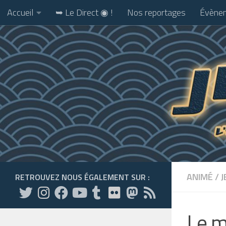
Accueil
➥ Le Direct ◉ !
Nos reportages
Évènem
Skip to content
ANIMÉ
/
J
RETROUVEZ NOUS ÉGALEMENT SUR :
Le m