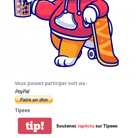
Vous pouvez participer soit via :
PayPal
Tipeee
tip!
Soutenez
JapActu
sur Tipeee