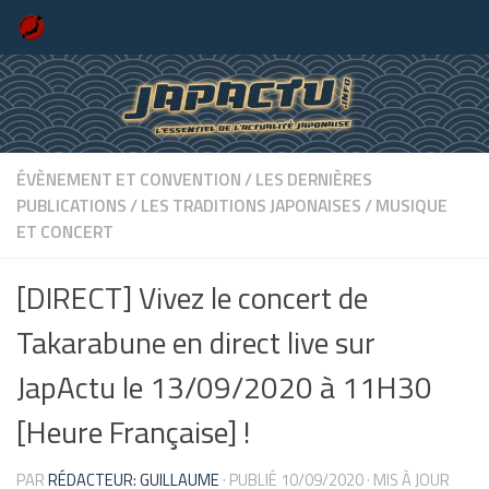
Skip to content
ÉVÈNEMENT ET CONVENTION
/
LES DERNIÈRES
PUBLICATIONS
/
LES TRADITIONS JAPONAISES
/
MUSIQUE
ET CONCERT
[DIRECT] Vivez le concert de
Takarabune en direct live sur
JapActu le 13/09/2020 à 11H30
[Heure Française] !
PAR
RÉDACTEUR: GUILLAUME
· PUBLIÉ
10/09/2020
· MIS À JOUR