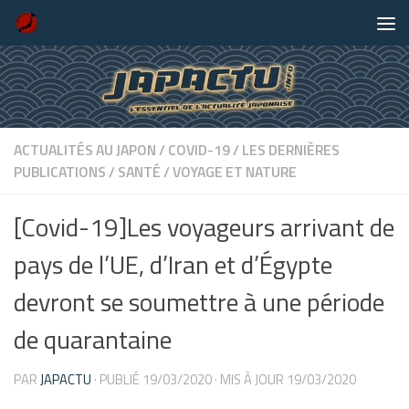
Skip to content
ACTUALITÉS AU JAPON
/
COVID-19
/
LES DERNIÈRES
PUBLICATIONS
/
SANTÉ
/
VOYAGE ET NATURE
[Covid-19]Les voyageurs arrivant de
pays de l’UE, d’Iran et d’Égypte
devront se soumettre à une période
de quarantaine
PAR
JAPACTU
· PUBLIÉ
19/03/2020
· MIS À JOUR
19/03/2020