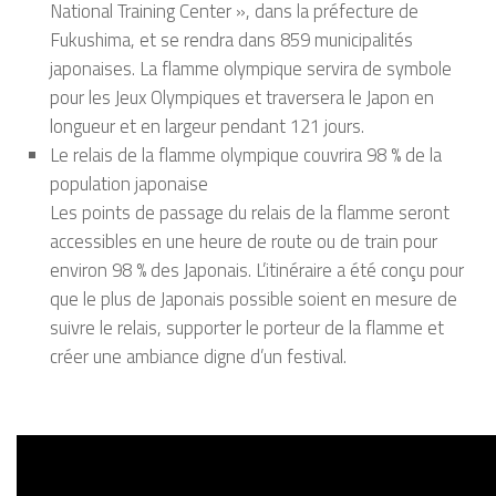
National Training Center », dans la préfecture de
Fukushima, et se rendra dans 859 municipalités
japonaises. La flamme olympique servira de symbole
pour les Jeux Olympiques et traversera le Japon en
longueur et en largeur pendant 121 jours.
Le relais de la flamme olympique couvrira 98 % de la
population japonaise
Les points de passage du relais de la flamme seront
accessibles en une heure de route ou de train pour
environ 98 % des Japonais. L’itinéraire a été conçu pour
que le plus de Japonais possible soient en mesure de
suivre le relais, supporter le porteur de la flamme et
créer une ambiance digne d’un festival.