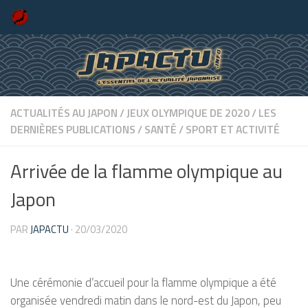
Skip to content
ACTUALITÉS AU JAPON
/
JEUX OLYMPIQUE DE 2020
/
LES
DERNIÈRES PUBLICATIONS
/
SANTÉ
/
SPORT ET ACTIVITÉ
Arrivée de la flamme olympique au
Japon
PAR
JAPACTU
·
20/03/2020
Une cérémonie d’accueil pour la flamme olympique a été
organisée vendredi matin dans le nord-est du Japon, peu