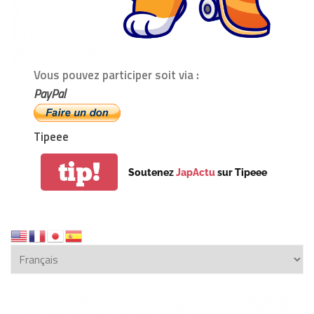
Vous pouvez participer soit via :
PayPal
Tipeee
tip!
Soutenez
JapActu
sur Tipeee