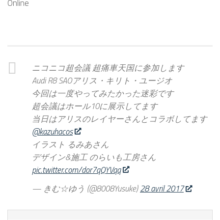
Online
ニコニコ超会議 超痛車天国に参加します
Audi R8 SAOアリス・キリト・ユージオ
今回は一度やってみたかった迷彩です
超会議はホール10に展示してます
当日はアリスのレイヤーさんとコラボしてます
@kazuhacos
イラスト るみあさん
デザイン&施工 のらいも工房さん
pic.twitter.com/dor7qQYVqq
— きむ☆ゆう (@8008Yusuke)
28 avril 2017