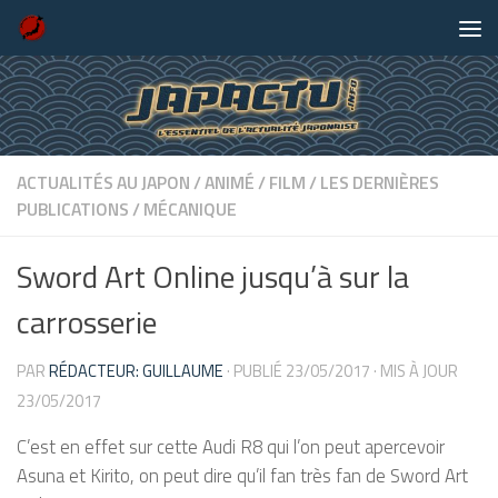
Skip to content
ACTUALITÉS AU JAPON
/
ANIMÉ
/
FILM
/
LES DERNIÈRES
PUBLICATIONS
/
MÉCANIQUE
Sword Art Online jusqu’à sur la
carrosserie
PAR
RÉDACTEUR: GUILLAUME
· PUBLIÉ
23/05/2017
· MIS À JOUR
23/05/2017
C’est en effet sur cette Audi R8 qui l’on peut apercevoir
Asuna et Kirito, on peut dire qu’il fan très fan de Sword Art