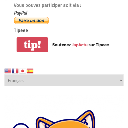
Vous pouvez participer soit via :
PayPal
Tipeee
tip!
Soutenez
JapActu
sur Tipeee