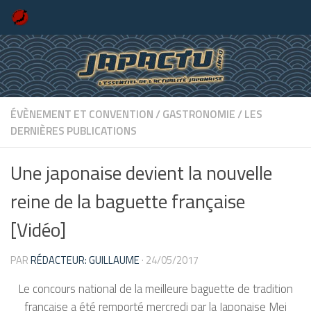
Skip to content
ÉVÈNEMENT ET CONVENTION
/
GASTRONOMIE
/
LES
DERNIÈRES PUBLICATIONS
Une japonaise devient la nouvelle
reine de la baguette française
[Vidéo]
PAR
RÉDACTEUR: GUILLAUME
·
24/05/2017
Le concours national de la meilleure baguette de tradition
française a été remporté mercredi par la Japonaise Mei