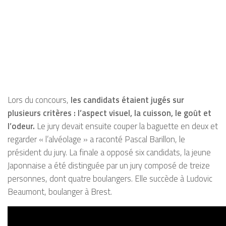
Lors du concours,
les candidats étaient jugés sur
plusieurs critères : l’aspect visuel, la cuisson, le goût et
l’odeur.
Le jury devait ensuite couper la baguette en deux et
regarder « l’alvéolage » a raconté Pascal Barillon, le
président du jury. La finale a opposé six candidats, la jeune
Japonnaise a été distinguée par un jury composé de treize
personnes, dont quatre boulangers. Elle succède à Ludovic
Beaumont, boulanger à Brest.