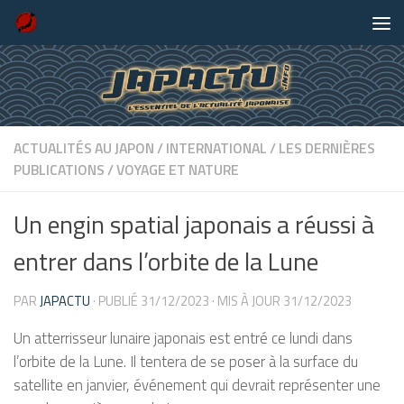
Skip to content
ACTUALITÉS AU JAPON
/
INTERNATIONAL
/
LES DERNIÈRES
PUBLICATIONS
/
VOYAGE ET NATURE
Un engin spatial japonais a réussi à
entrer dans l’orbite de la Lune
PAR
JAPACTU
· PUBLIÉ
31/12/2023
· MIS À JOUR
31/12/2023
Un atterrisseur lunaire japonais est entré ce lundi dans
l’orbite de la Lune. Il tentera de se poser à la surface du
satellite en janvier, événement qui devrait représenter une