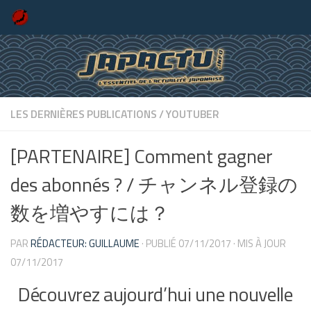
Skip to content
LES DERNIÈRES PUBLICATIONS
/
YOUTUBER
[PARTENAIRE] Comment gagner
des abonnés ? / チャンネル登録の
数を増やすには？
PAR
RÉDACTEUR: GUILLAUME
· PUBLIÉ
07/11/2017
· MIS À JOUR
07/11/2017
Découvrez aujourd’hui une nouvelle