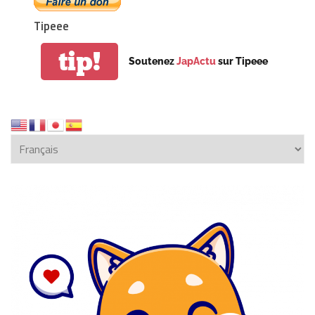
Tipeee
tip!
Soutenez
JapActu
sur Tipeee