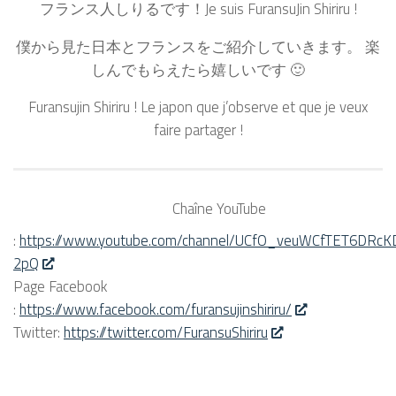
フランス人しりるです！Je suis FuransuJin Shiriru !
僕から見た日本とフランスをご紹介していきます。 楽
しんでもらえたら嬉しいです 🙂
Furansujin Shiriru ! Le japon que j’observe et que je veux
faire partager !
Chaîne YouTube
:
https://www.youtube.com/channel/UCfO_veuWCfTET6DRcK
2pQ
Page Facebook
:
https://www.facebook.com/furansujinshiriru/
Twitter:
https://twitter.com/FuransuShiriru