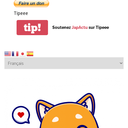
Tipeee
tip!
Soutenez
JapActu
sur Tipeee