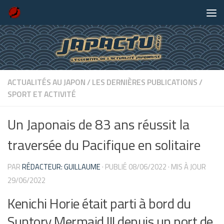
Skip to content
ACTUALITÉS AU JAPON
/
LES DERNIÈRES PUBLICATIONS
/
SPORT ET ACTIVITÉ
Un Japonais de 83 ans réussit la
traversée du Pacifique en solitaire
PAR
RÉDACTEUR: GUILLAUME
· PUBLIÉ
08/06/2022
· MIS À JOUR
29/06/2022
Kenichi Horie était parti à bord du
Suntory Mermaid III depuis un port de