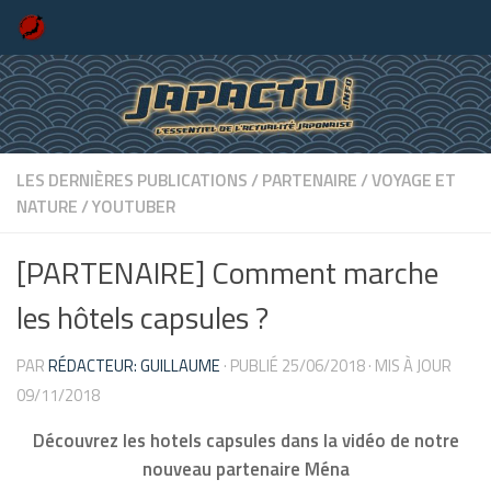
Skip to content
LES DERNIÈRES PUBLICATIONS
/
PARTENAIRE
/
VOYAGE ET
NATURE
/
YOUTUBER
[PARTENAIRE] Comment marche
les hôtels capsules ?
PAR
RÉDACTEUR: GUILLAUME
· PUBLIÉ
25/06/2018
· MIS À JOUR
09/11/2018
Découvrez les hotels capsules dans la vidéo de notre
nouveau partenaire Ména