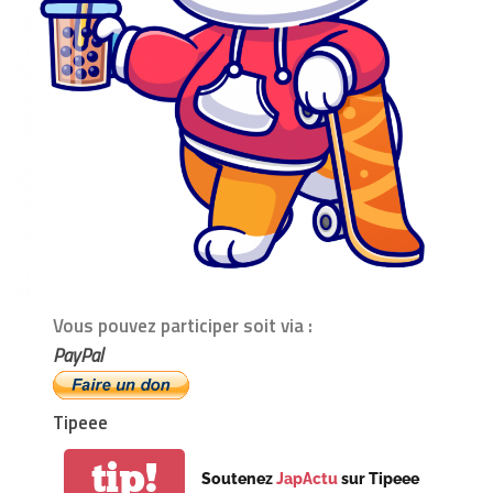
Vous pouvez participer soit via :
PayPal
Tipeee
tip!
Soutenez
JapActu
sur Tipeee