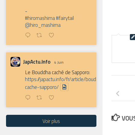
-
#hiromashima
#fairytail
@hiro_mashima
JapActu.Info
4 Juin
Le Bouddha caché de Sapporo:
https://japactu.info/fr/article/bouddha-
cache-sapporo/
VOUS
Voir plus