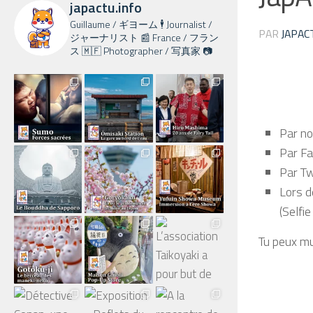
japactu.info
Guillaume / ギヨーム 🕴️ Journalist /
PAR
JAPAC
ジャーナリスト 📰 France / フラン
ス 🇲🇫 Photographer / 写真家 📷
Par not
Par Fa
Par Tw
Lors d
(Selfie
Tu peux mu