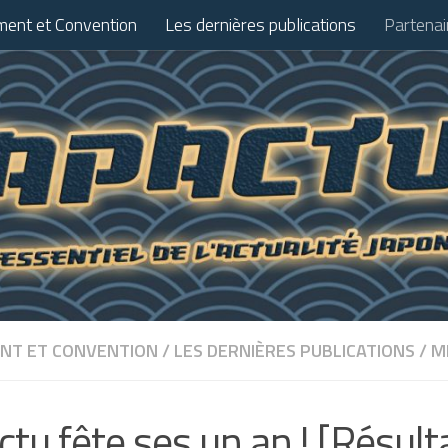
ent et Convention
Les dernières publications
Partenai
NT ET CONVENTION
/
LES DERNIÈRES PUBLICATIONS
/
M
ctu fête ses un an ! [Résult