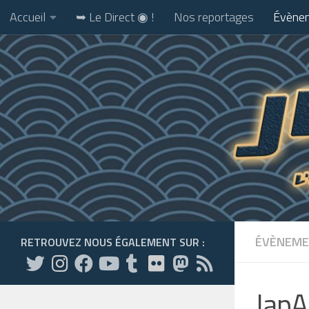
Accueil
➥ Le Direct ◉ !
Nos reportages
Évènem
Skip to content
ÉVÈNEME
RETROUVEZ NOUS ÉGALEMENT SUR :
JapA