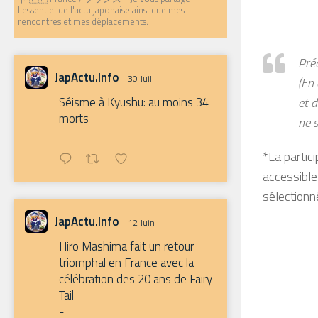
l'essentiel de l'actu japonaise ainsi que mes
rencontres et mes déplacements.
Pré
JapActu.Info
30 Juil
(En 
et 
Séisme à Kyushu: au moins 34
morts
ne 
-
*La partic
accessible
sélectionn
JapActu.Info
12 Juin
Hiro Mashima fait un retour
triomphal en France avec la
célébration des 20 ans de Fairy
Tail
-