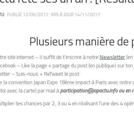
TU
· PUBLIÉ
12/06/2017
· MIS À JOUR
14/11/2017
Plusieurs manière de p
re site internet – Il suffit de t’inscrire à notre
Newsletter
(en
cebook – Like la page + partage du post (en publique) sur ton 
itter – Suis-nous + ReTweet le post
e la convention Japan Expo 18ème impact à Paris avec notre ca
 toi avec la carte) par mail à
participation@japactu.info ou en 
ltiplier tes chances par 2, 3 ou 4 en réalisant l’une des 4 opé