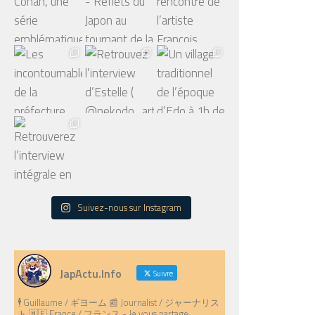
Suivez-nous sur Instagram
JapActu.Info
Suivre
🕴️ Guillaume / ギヨーム 📰 Journalist / ジャーナリス
ト 🇲🇫 France / フランス - Je vous partage