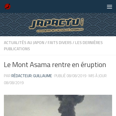
Skip to content
ACTUALITÉS AU JAPON
/
FAITS DIVERS
/
LES DERNIÈRES
PUBLICATIONS
Le Mont Asama rentre en éruption
PAR
RÉDACTEUR: GUILLAUME
· PUBLIÉ
08/08/2019
· MIS À JOUR
08/08/2019