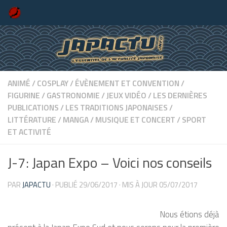
Skip to content
ANIMÉ
/
COSPLAY
/
ÉVÈNEMENT ET CONVENTION
/
FIGURINE
/
GASTRONOMIE
/
JEUX VIDÉO
/
LES DERNIÈRES
PUBLICATIONS
/
LES TRADITIONS JAPONAISES
/
LITTÉRATURE
/
MANGA
/
MUSIQUE ET CONCERT
/
SPORT
ET ACTIVITÉ
J-7: Japan Expo – Voici nos conseils
PAR
JAPACTU
· PUBLIÉ
29/06/2017
· MIS À JOUR
05/07/2017
Nous étions déjà