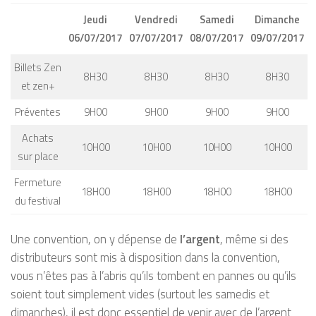
Jeudi
Vendredi
Samedi
Dimanche
06/07/2017
07/07/2017
08/07/2017
09/07/2017
Billets Zen
8H30
8H30
8H30
8H30
et zen+
Préventes
9H00
9H00
9H00
9H00
Achats
10H00
10H00
10H00
10H00
sur place
Fermeture
18H00
18H00
18H00
18H00
du festival
Une convention, on y dépense de
l’argent
, même si des
distributeurs sont mis à disposition dans la convention,
vous n’êtes pas à l’abris qu’ils tombent en pannes ou qu’ils
soient tout simplement vides (surtout les samedis et
dimanches), il est donc essentiel de venir avec de l’argent