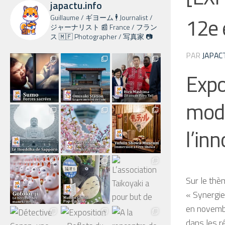
japactu.info
Guillaume / ギヨーム 🕴️ Journalist /
12e 
ジャーナリスト 📰 France / フラン
ス 🇲🇫 Photographer / 写真家 📷
PAR
JAPAC
Expo
moder
l’in
Sur le thèm
« Synergies
en novembr
dans les r