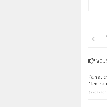
I
VOUS
Pain au c
Même au J
18/02/201