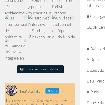
Informatio
■ Co-organ
CLAIR Cent
■ Dates et 
A Dijon
Suivez-nous sur Instagram
Dates : du
Lieu : Par
JapActu.Info
A Paris
Suivre
🕴️ Guillaume / ギヨーム 📰 Journalist / ジャーナリス
Dates : du
ト 🇲🇫 France / フランス - Je vous partage