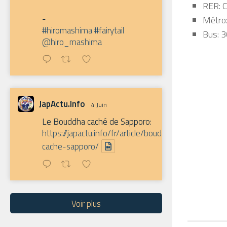
RER: C
-
Métro:
#hiromashima
#fairytail
Bus: 3
@hiro_mashima
JapActu.Info
4 Juin
Le Bouddha caché de Sapporo:
https://japactu.info/fr/article/bouddha-
cache-sapporo/
Voir plus