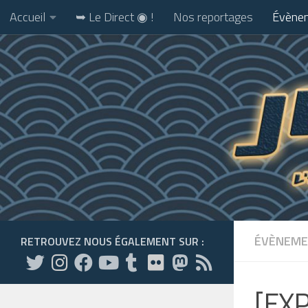
Accueil
➥ Le Direct ◉ !
Nos reportages
Évènem
Skip to content
ÉVÈNEME
RETROUVEZ NOUS ÉGALEMENT SUR :
[EXP