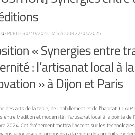
éditions
TU
· PUBLIÉ
30/10/2024
· MIS À JOUR
22/04/2025
sition « Synergies entre tra
nité : l’artisanat local à l
novation » à Dijon et Paris
e des arts de la table, de l’habillement et de l’habitat, CLAIR
 entre tradition et modernité : l’artisanat local à la pointe de 
e 2024. Cet événement mettra l’accent sur les technologies i
égions japonaises et proposera à la vente des produits modern