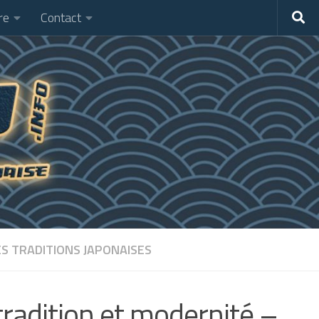
re
Contact
ES TRADITIONS JAPONAISES
radition et modernité –