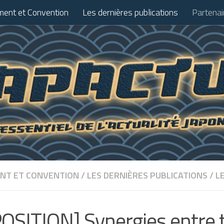
ent et Convention
Les dernières publications
Partenai
NT ET CONVENTION
/
LES DERNIÈRES PUBLICATIONS
/
L
OSITION] Synergies entre t