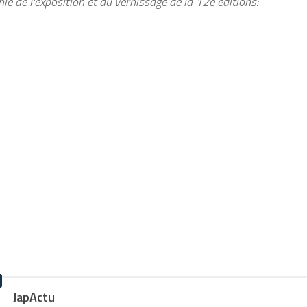
e de l’exposition et du vernissage de la 12e éditions:
JapActu