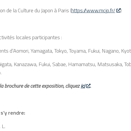
on de la Culture du Japon à Paris (
https://www.mcjp.fr/
)
tivités locales participantes :
ts d’Aomori, Yamagata, Tokyo, Toyama, Fukui, Nagano, Kyoto
Niigata, Kanazawa, Fukui, Sabae, Hamamatsu, Matsusaka, Toba,
.
la brochure de cette exposition, cliquez
ici
.
’y rendre:
, L.