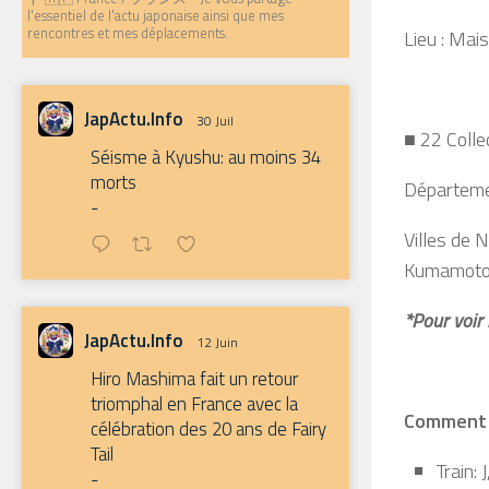
l'essentiel de l'actu japonaise ainsi que mes
rencontres et mes déplacements.
Lieu : Mais
JapActu.Info
30 Juil
■ 22 Collec
Séisme à Kyushu: au moins 34
morts
Départemen
-
Villes de 
Kumamoto
*Pour voir 
JapActu.Info
12 Juin
Hiro Mashima fait un retour
triomphal en France avec la
Comment s
célébration des 20 ans de Fairy
Tail
Train: J
-