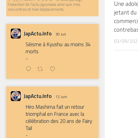
Une adole
l'essentiel de l'actu japonaise ainsi que mes
rencontres et mes déplacements.
jetant du 
commercia
contreba
JapActu.Info
30 Juil
03/09/202
Séisme à Kyushu: au moins 34
morts
-
JapActu.Info
12 Juin
Hiro Mashima fait un retour
triomphal en France avec la
célébration des 20 ans de Fairy
Tail
-