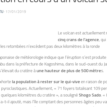
TU
·
17/01/2019
Le volcan est actuellement
cinq crans de l’agence
, qu
 les retombées n’excèdent pas deux kilomètres à la ronde
aponaise de météorologie indique que l’éruption s’est produite 
bu dans la préfecture de Kagoshima, dans le sud-ouest du Ja
’élevait du cratère à
une hauteur de plus de 500 mètre
s.
xhorte
la population à rester sur le qui-vive
en raison de po
 pyroclastiques. Actuellement, « 71 foyers totalisant 109 pers
quelques kilomètres du cratère », a souligné
Shogo Sado
. «
 a-t-il ajouté, mais l’île comptant des personnes âgées peu va