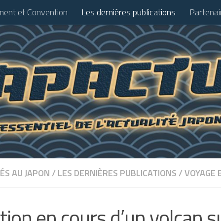
ent et Convention
Les dernières publications
Partenai
ÉS AU JAPON
/
LES DERNIÈRES PUBLICATIONS
/
VOYAGE 
tion en cours d’un volcan su