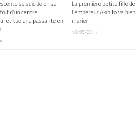
scente se suicide en se
La première petite fille de
toit d’un centre
l’empereur Akihito va bien
l et tue une passante en
marier
s
18/05/2017
4