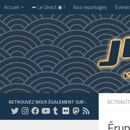
Accueil
➥ Le Direct ◉ !
Nos reportages
Évènem
Skip to content
ACTUALIT
RETROUVEZ NOUS ÉGALEMENT SUR :
Érup