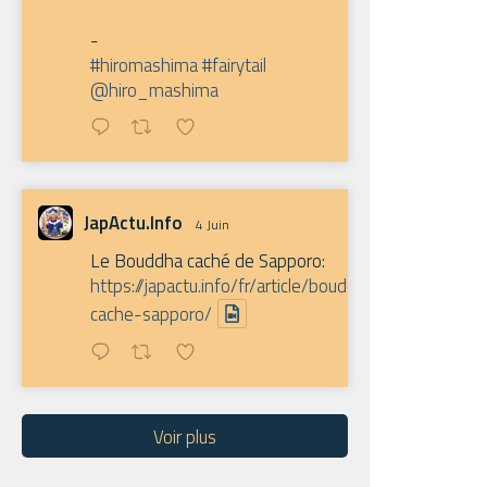
-
#hiromashima
#fairytail
@hiro_mashima
JapActu.Info
4 Juin
Le Bouddha caché de Sapporo:
https://japactu.info/fr/article/bouddha-
cache-sapporo/
Voir plus