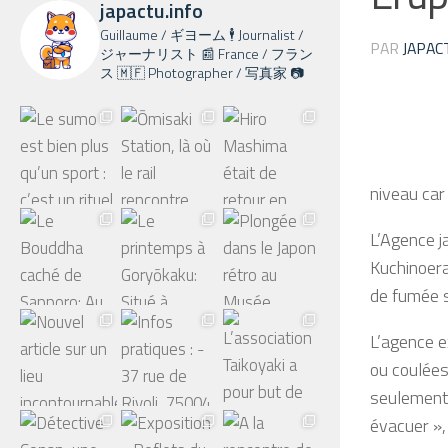
japactu.info
Guillaume / ギヨーム 🕴️ Journalist /
PAR
JAPAC
ジャーナリスト 📰 France / フラン
ス 🇲🇫 Photographer / 写真家 📷
niveau car
L’Agence j
Kuchinoera
de fumée s
L’agence e
ou coulées
seulement 
évacuer »,