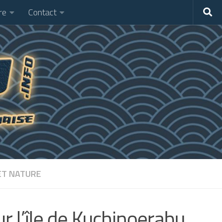
re
Contact
ET NATURE
r l’île de Kuchinoerabu