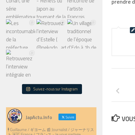
prendre d
Suivez-nous sur Instagram
JapActu.Info
VOUS
Suivre
🕴️ Guillaume / ギヨーム 📰 Journalist / ジャーナリス
ト 🇲🇫 France / フランス - Je vous partage