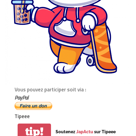
Vous pouvez participer soit via :
PayPal
Tipeee
tip!
Soutenez
JapActu
sur Tipeee