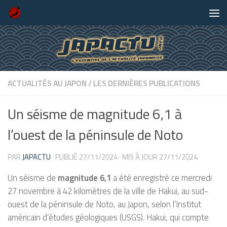
Skip to content
ACTUALITÉS AU JAPON
/
LES DERNIÈRES PUBLICATIONS
Un séisme de magnitude 6,1 à
l’ouest de la péninsule de Noto
PAR
JAPACTU
· PUBLIÉ
27/11/2024
· MIS À JOUR
27/11/2024
Un séisme de
magnitude 6,1
a été enregistré ce mercredi
27 novembre à 42 kilomètres de la ville de Hakui, au sud-
ouest de la péninsule de Noto, au Japon, selon l’Institut
américain d’études géologiques (USGS). Hakui, qui compte