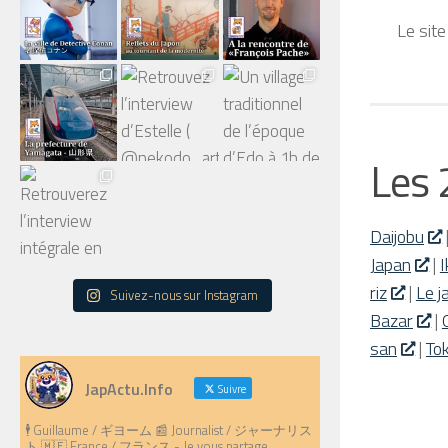
Le site
Les 
Daijobu
Japan
|
riz
|
Le j
Suivez-nous sur Instagram
Bazar
|
san
|
To
JapActu.Info
Suivre
🕴️ Guillaume / ギヨーム 📰 Journalist / ジャーナリス
ト 🇲🇫 France / フランス - Je vous partage