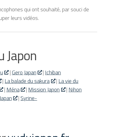
ancophones qui ont souhaité, par souci de
uper leurs vidéos.
du Japon
ru
|
Gero Japan
|
Ichiban
|
La balade du sakura
|
La vie du
|
Ména
|
Mission Japon
|
Nihon
Japan
|
Syrine-