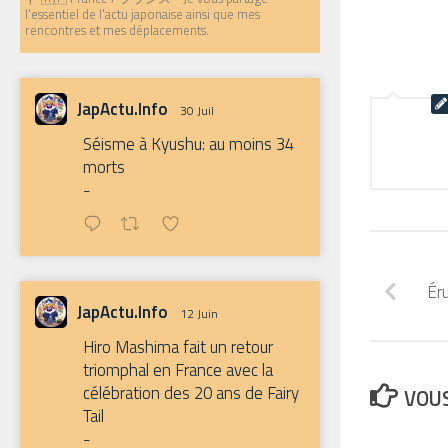
l'essentiel de l'actu japonaise ainsi que mes
rencontres et mes déplacements.
JapActu.Info
30 Juil
Séisme à Kyushu: au moins 34
morts
-
Éru
JapActu.Info
12 Juin
Hiro Mashima fait un retour
triomphal en France avec la
célébration des 20 ans de Fairy
VOUS
Tail
-