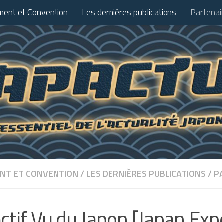
ent et Convention
Les dernières publications
Partenai
NT ET CONVENTION
/
LES DERNIÈRES PUBLICATIONS
/
P
ectif Vu du Japon [Japan Exp