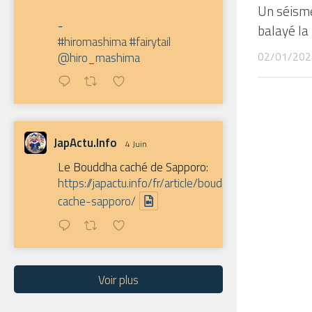
Un séism
-
balayé la
#hiromashima
#fairytail
02/01/202
@hiro_mashima
JapActu.Info
4 Juin
Le Bouddha caché de Sapporo:
https://japactu.info/fr/article/bouddha-
cache-sapporo/
Voir plus