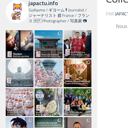
japactu.info
Guillaume / ギヨーム 🕴️ Journalist /
PAR
JAPAC
ジャーナリスト 📰 France / フラン
ス 🇲🇫 Photographer / 写真家 📷
Nous 