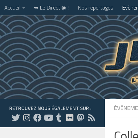
Accueil
➥ Le Direct ◉ !
Nos reportages
Évènem
Skip to content
ÉVÈNEME
RETROUVEZ NOUS ÉGALEMENT SUR :
Coll