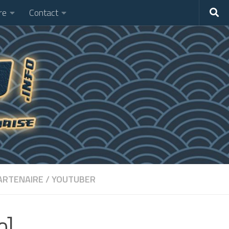
re
Contact
ARTENAIRE
/
YOUTUBER
o]