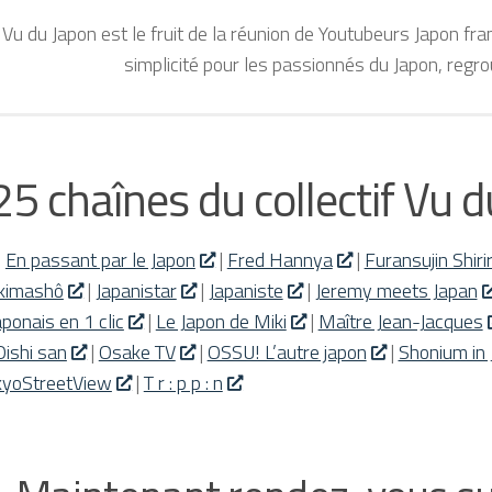
 Vu du Japon est le fruit de la réunion de Youtubeurs Japon fr
simplicité pour les passionnés du Japon, regro
25 chaînes du collectif Vu 
|
En passant par le Japon
|
Fred Hannya
|
Furansujin Shiri
Ikimashô
|
Japanistar
|
Japaniste
|
Jeremy meets Japan
aponais en 1 clic
|
Le Japon de Miki
|
Maître Jean-Jacques
Oishi san
|
Osake TV
|
OSSU! L’autre japon
|
Shonium in 
kyoStreetView
|
T r : p p : n