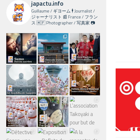
japactu.info
Guillaume / ギヨーム 🕴️ Journalist /
ジャーナリスト 📰 France / フラン
ス 🇲🇫 Photographer / 写真家 📷