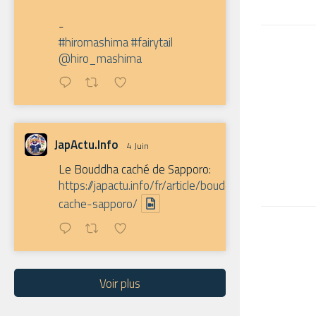
-
#hiromashima
#fairytail
@hiro_mashima
JapActu.Info
4 Juin
Le Bouddha caché de Sapporo:
https://japactu.info/fr/article/bouddha-
cache-sapporo/
Voir plus