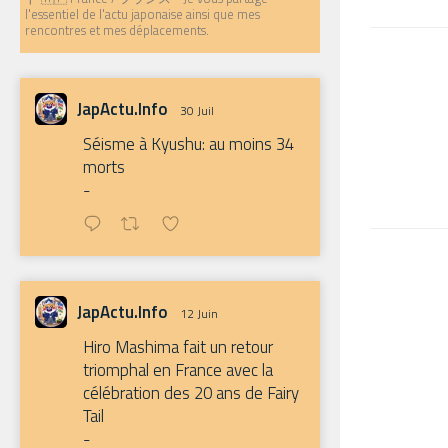
l'essentiel de l'actu japonaise ainsi que mes
rencontres et mes déplacements.
JapActu.Info
30 Juil
Séisme à Kyushu: au moins 34
morts
-
JapActu.Info
12 Juin
Hiro Mashima fait un retour
triomphal en France avec la
célébration des 20 ans de Fairy
Tail
-