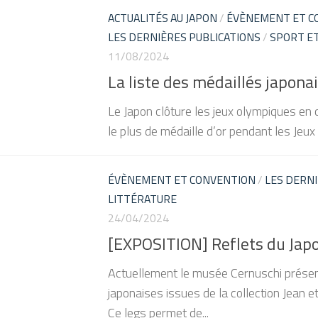
ACTUALITÉS AU JAPON
/
ÉVÈNEMENT ET C
LES DERNIÈRES PUBLICATIONS
/
SPORT ET
11/08/2024
La liste des médaillés japona
Le Japon clôture les jeux olympiques en 
le plus de médaille d’or pendant les Jeu
ÉVÈNEMENT ET CONVENTION
/
LES DERNI
LITTÉRATURE
24/04/2024
[EXPOSITION] Reflets du Japo
Actuellement le musée Cernuschi présen
japonaises issues de la collection Jean e
Ce legs permet de...