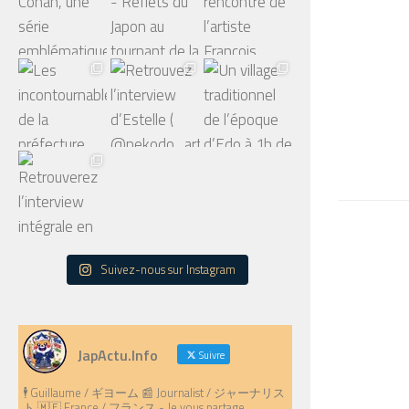
Suivez-nous sur Instagram
JapActu.Info
Suivre
🕴️ Guillaume / ギヨーム 📰 Journalist / ジャーナリス
ト 🇲🇫 France / フランス - Je vous partage