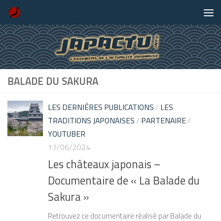
Skip to content
BALADE DU SAKURA
LES DERNIÈRES PUBLICATIONS
/
LES
TRADITIONS JAPONAISES
/
PARTENAIRE
/
YOUTUBER
17/06/2024
Les châteaux japonais –
Documentaire de « La Balade du
Sakura »
Retrouvez ce documentaire réalisé par Balade du