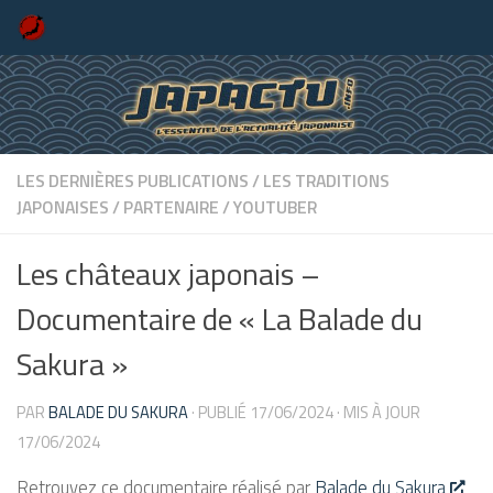
Skip to content
LES DERNIÈRES PUBLICATIONS
/
LES TRADITIONS
JAPONAISES
/
PARTENAIRE
/
YOUTUBER
Les châteaux japonais –
Documentaire de « La Balade du
Sakura »
PAR
BALADE DU SAKURA
· PUBLIÉ
17/06/2024
· MIS À JOUR
17/06/2024
Retrouvez ce documentaire réalisé par
Balade du Sakura