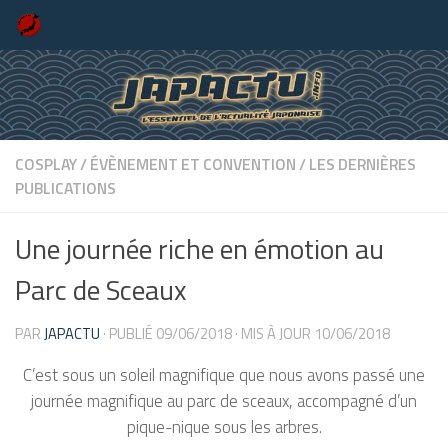
Skip to content
COSPLAY
/
ÉVÈNEMENT ET CONVENTION
/
LES DERNIÈRES
PUBLICATIONS
Une journée riche en émotion au
Parc de Sceaux
PAR
JAPACTU
· PUBLIÉ
09/06/2018
· MIS À JOUR
10/06/2018
C’est sous un soleil magnifique que nous avons passé une
journée magnifique au parc de sceaux, accompagné d’un
pique-nique sous les arbres.