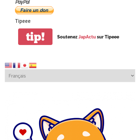
PayPal
Tipeee
tip!
Soutenez
JapActu
sur Tipeee