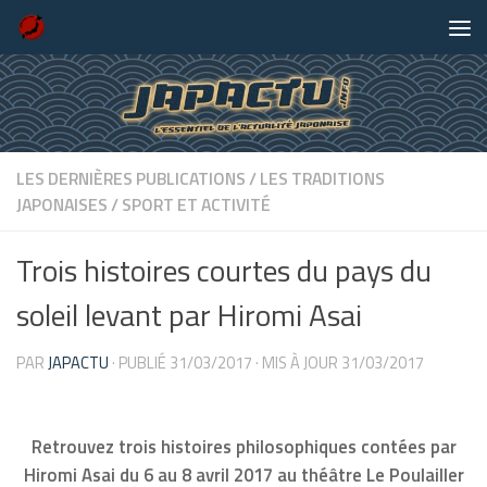
Skip to content
LES DERNIÈRES PUBLICATIONS
/
LES TRADITIONS
JAPONAISES
/
SPORT ET ACTIVITÉ
Trois histoires courtes du pays du
soleil levant par Hiromi Asai
PAR
JAPACTU
· PUBLIÉ
31/03/2017
· MIS À JOUR
31/03/2017
Retrouvez trois histoires philosophiques contées par
Hiromi Asai du 6 au 8 avril 2017 au théâtre Le Poulailler