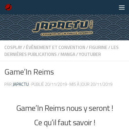
Skip to content
COSPLAY
/
ÉVÈNEMENT ET CONVENTION
/
FIGURINE
/
LES
DERNIÈRES PUBLICATIONS
/
MANGA
/
YOUTUBER
Game’In Reims
PAR
JAPACTU
· PUBLIÉ
20/11/2019
· MIS À JOUR
20/11/2019
Game’In Reims nous y seront !
Ce qu’il faut savoir !