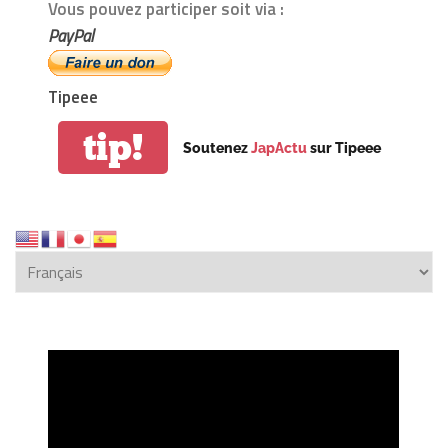
Vous pouvez participer soit via :
PayPal
Tipeee
tip!
Soutenez
JapActu
sur Tipeee