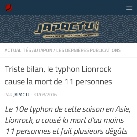
Skip to content
ACTUALITÉS AU JAPON
/
LES DERNIÈRES PUBLICATIONS
Triste bilan, le typhon Lionrock
cause la mort de 11 personnes
PAR
JAPACTU
·
31/08/2016
Le 10e typhon de cette saison en Asie,
Lionrock, a causé la mort d’au moins
11 personnes et fait plusieurs dégâts