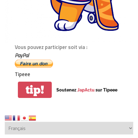
Vous pouvez participer soit via :
PayPal
Tipeee
tip!
Soutenez
JapActu
sur Tipeee