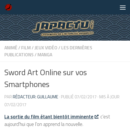
Skip to content
ANIMÉ
/
FILM
/
JEUX VIDÉO
/
LES DERNIÈRES
PUBLICATIONS
/
MANGA
Sword Art Online sur vos
Smartphones
PAR
RÉDACTEUR: GUILLAUME
· PUBLIÉ
07/02/2017
· MIS À JOUR
07/02/2017
La sortie du film étant bientôt imminente
, c’est
aujourd’hui que l’on apprend la nouvelle.