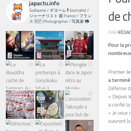
japactu.info
Guillaume / ギヨーム 🕴️ Journalist /
de c
ジャーナリスト 📰 France / フラン
ス 🇲🇫 Photographer / 写真家 📷
PAR
RÉDAC
Pour la p
nombreux 
Premier li
a terminé
Défense da
« Depuis le
a confié l
« Je veux 
suivront (s