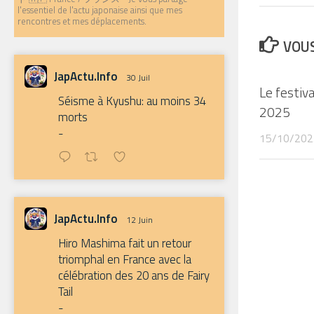
l'essentiel de l'actu japonaise ainsi que mes
rencontres et mes déplacements.
VOUS
JapActu.Info
30 Juil
Le festi
Séisme à Kyushu: au moins 34
2025
morts
-
15/10/202
JapActu.Info
12 Juin
Hiro Mashima fait un retour
triomphal en France avec la
célébration des 20 ans de Fairy
Tail
-