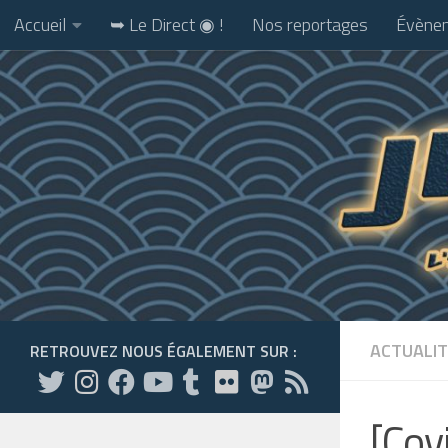
Accueil
➥ Le Direct ◉ !
Nos reportages
Évènem
Skip to content
ACTUALIT
RETROUVEZ NOUS ÉGALEMENT SUR :
[Cov