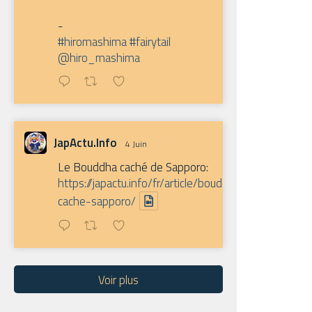
-
#hiromashima
#fairytail
@hiro_mashima
JapActu.Info
4 Juin
Le Bouddha caché de Sapporo:
https://japactu.info/fr/article/bouddha-
cache-sapporo/
Voir plus