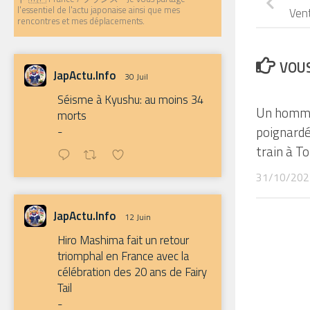
l'essentiel de l'actu japonaise ainsi que mes
Vent
rencontres et mes déplacements.
VOUS
JapActu.Info
30 Juil
Séisme à Kyushu: au moins 34
Un homme
morts
poignardé
-
train à T
31/10/202
JapActu.Info
12 Juin
Hiro Mashima fait un retour
triomphal en France avec la
célébration des 20 ans de Fairy
Tail
-