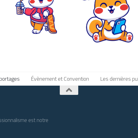
portages
Évènement et Convention
Les dernières pu
ssionnalisme est notre