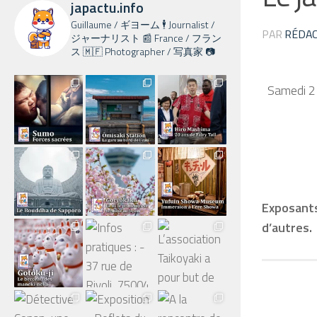
japactu.info
Guillaume / ギヨーム 🕴️ Journalist /
PAR
RÉDAC
ジャーナリスト 📰 France / フラン
ス 🇲🇫 Photographer / 写真家 📷
Samedi 2 
Exposants
d’autres.