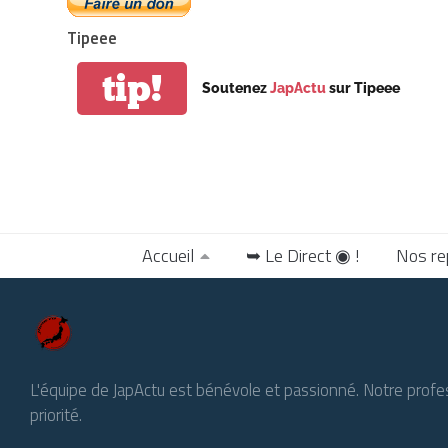
Tipeee
tip!
Soutenez
JapActu
sur Tipeee
Accueil
➥ Le Direct ◉ !
Nos re
L'équipe de JapActu est bénévole et passionné. Notre profe
priorité.