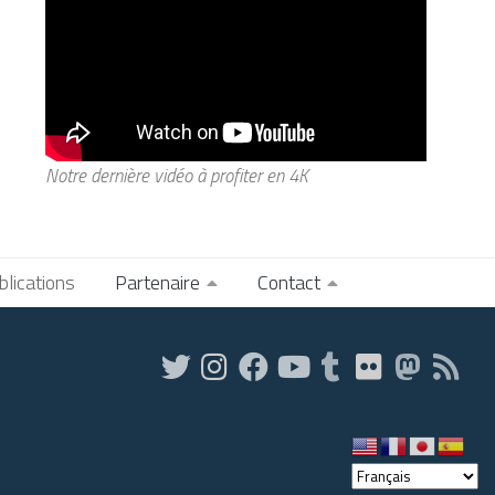
Notre dernière vidéo à profiter en 4K
blications
Partenaire
Contact