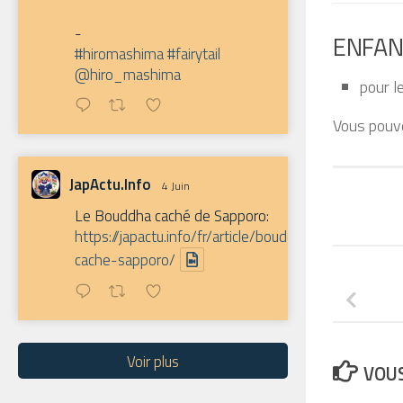
-
ENFANT
#hiromashima
#fairytail
@hiro_mashima
pour l
Vous pouve
JapActu.Info
4 Juin
Le Bouddha caché de Sapporo:
https://japactu.info/fr/article/bouddha-
cache-sapporo/
Voir plus
VOUS