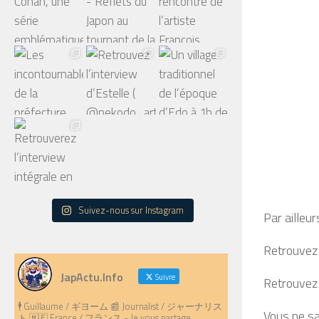
Suivez-nous sur Instagram
Par ailleu
Retrouvez
JapActu.Info
Suivre
Retrouvez
🕴️ Guillaume / ギヨーム 📰 Journalist / ジャーナリス
Vous ne sa
ト 🇲🇫 France / フランス - Je vous partage