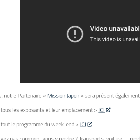
rs, notre Partenaire «
Mission Japon
» sera présent également 
 tous les exposants et leur emplacement >
ICI
 tout le programme du week-end >
ICI
vez pas comment vous y rendre ? Transports, voiture, … rend