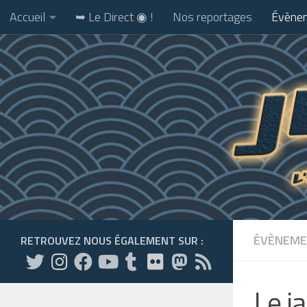
Accueil
➥ Le Direct ◉ !
Nos reportages
Évènem
Skip to content
ÉVÈNEME
RETROUVEZ NOUS ÉGALEMENT SUR :
Le j