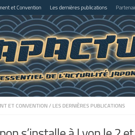
ent et Convention
Les dernières publications
Partenai
NT ET CONVENTION
/
LES DERNIÈRES PUBLICATIONS
apon s’installe à Lyon le 2 