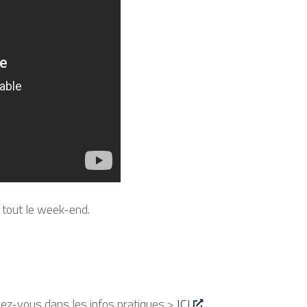
tout le week-end.
ez-vous dans les infos pratiques >
ICI