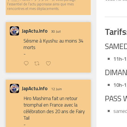
l'essentiel de l'actu japonaise ainsi que mes
rencontres et mes déplacements.
Tarifs
JapActu.Info
30 Juil
Séisme à Kyushu: au moins 34
SAMEDI
morts
-
11h-
DIMANC
10h-1
JapActu.Info
12 Juin
PASS 
Hiro Mashima fait un retour
triomphal en France avec la
samed
célébration des 20 ans de Fairy
Tail
-