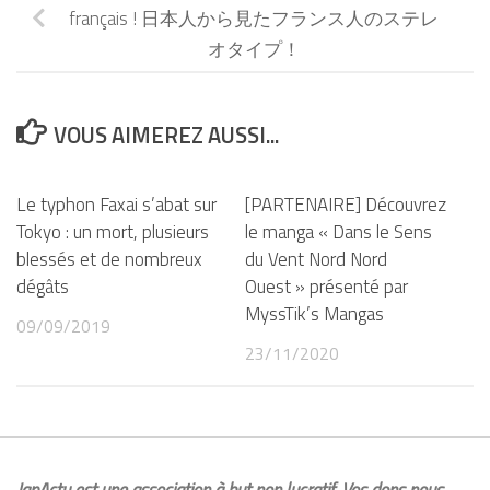
français ! 日本人から見たフランス人のステレ
オタイプ！
VOUS AIMEREZ AUSSI...
Le typhon Faxai s’abat sur
[PARTENAIRE] Découvrez
Tokyo : un mort, plusieurs
le manga « Dans le Sens
blessés et de nombreux
du Vent Nord Nord
dégâts
Ouest » présenté par
MyssTik’s Mangas
09/09/2019
23/11/2020