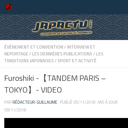
Skip to content
ÉVÈNEMENT ET CONVENTION
/
INTERVIEW ET
REPORTAGE
/
LES DERNIÈRES PUBLICATIONS
/
LES
TRADITIONS JAPONAISES
/
SPORT ET ACTIVITÉ
Furoshiki -【TANDEM PARIS –
TOKYO】- VIDEO
PAR
RÉDACTEUR: GUILLAUME
· PUBLIÉ
05/11/2018
· MIS À JOUR
09/11/2018