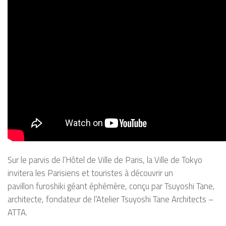
Sur le parvis de l’Hôtel de Ville de Paris, la Ville de Tokyo
invitera les Parisiens et touristes à découvrir un
pavillon
furoshiki
géant éphémère, conçu par Tsuyoshi Tane,
architecte, fondateur de l’Atelier Tsuyoshi Tane Architects –
ATTA.