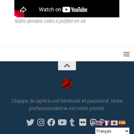
Notre dernière vidéo à profiter en 4K
L'équipe de JapActu est bénévole et passionné. Notre
professionnalisme est notre priorité.