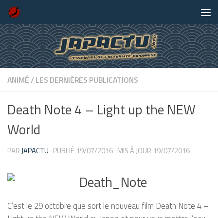
Skip to content
ANIMÉ
/
LES DERNIÈRES PUBLICATIONS
Death Note 4 – Light up the NEW
World
PAR
JAPACTU
· PUBLIÉ
19/07/2016
· MIS À JOUR
19/07/2016
C’est le 29 octobre que sort le nouveau film Death Note 4 –