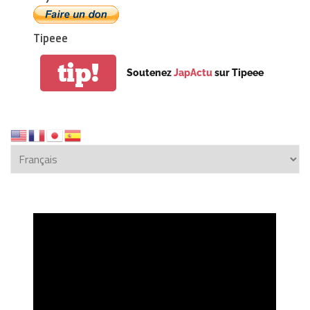
Tipeee
tip!
Soutenez
JapActu
sur Tipeee