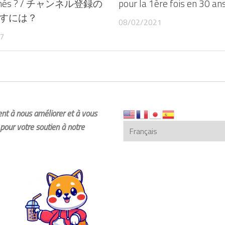
onnés ? / チャンネル登録の
pour la 1ère fois en 30 an
すには？
08/02/2021
7
dent à nous améliorer et à vous
pour votre soutien à notre