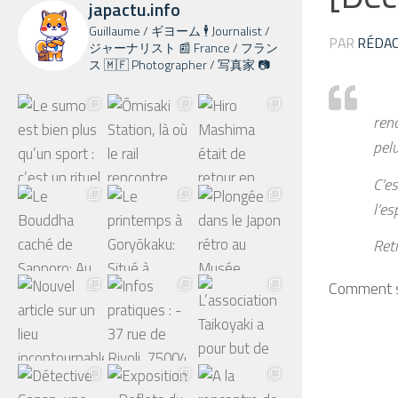
japactu.info
Guillaume / ギヨーム 🕴️ Journalist /
PAR
RÉDAC
ジャーナリスト 📰 France / フラン
ス 🇲🇫 Photographer / 写真家 📷
ren
pelu
C’e
l’es
Retr
Comment s’