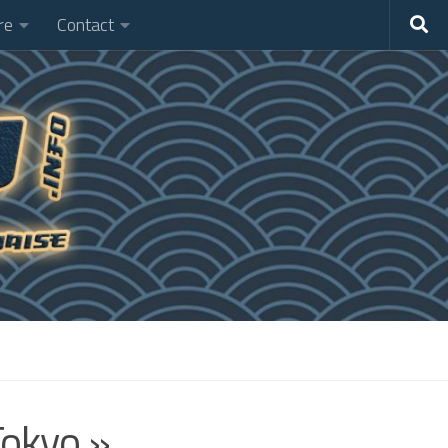
re
Contact
Tokyo »