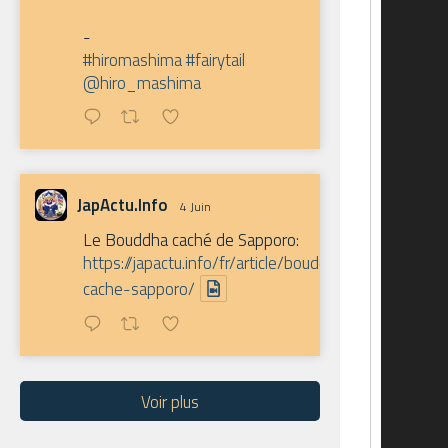
-
#hiromashima
#fairytail
@hiro_mashima
JapActu.Info
4 Juin
Le Bouddha caché de Sapporo:
https://japactu.info/fr/article/bouddha-
cache-sapporo/
Voir plus