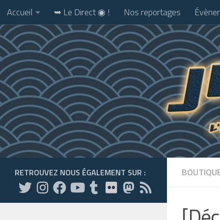
Accueil
➥ Le Direct ◉ !
Nos reportages
Évènem
Skip to content
BOUTIQU
RETROUVEZ NOUS ÉGALEMENT SUR :
[Déc