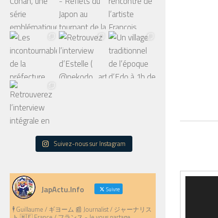
Suivez-nous sur Instagram
Lecteur
JapActu.Info
Suivre
vidéo
🕴️ Guillaume / ギヨーム 📰 Journalist / ジャーナリス
ト 🇲🇫 France / フランス - Je vous partage