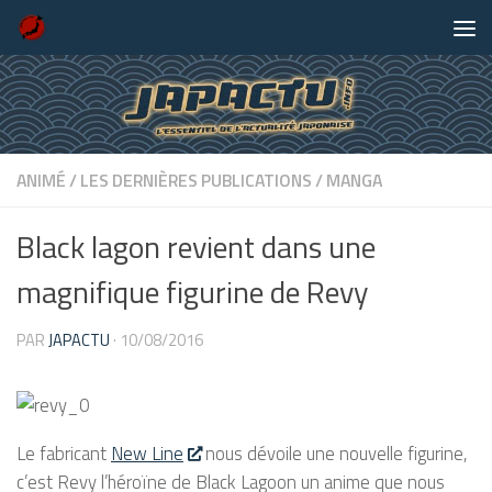
Skip to content
ANIMÉ
/
LES DERNIÈRES PUBLICATIONS
/
MANGA
Black lagon revient dans une
magnifique figurine de Revy
PAR
JAPACTU
·
10/08/2016
Le fabricant
New Line
nous dévoile une nouvelle figurine,
c’est Revy l’héroïne de Black Lagoon un anime que nous