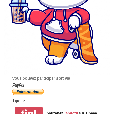
Vous pouvez participer soit via :
PayPal
Tipeee
tip!
Soutenez
JapActu
sur Tipeee