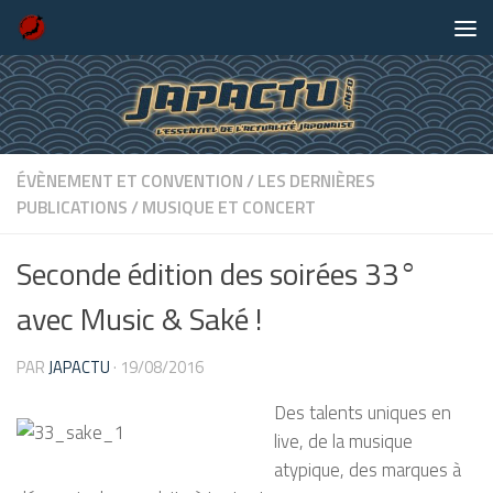
Skip to content
ÉVÈNEMENT ET CONVENTION
/
LES DERNIÈRES
PUBLICATIONS
/
MUSIQUE ET CONCERT
Seconde édition des soirées 33°
avec Music & Saké !
PAR
JAPACTU
·
19/08/2016
Des talents uniques en
live, de la musique
atypique, des marques à