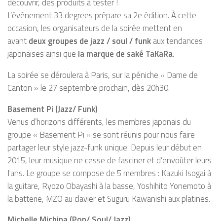
découvrir, des produits à tester !
L’événement 33 degrees prépare sa 2e édition. À cette
occasion, les organisateurs de la soirée mettent en
avant
deux groupes de jazz / soul / funk
aux tendances
japonaises ainsi que
la marque de saké TaKaRa
.
La soirée se déroulera à Paris, sur la péniche « Dame de
Canton » le 27 septembre prochain, dès 20h30.
Basement Pi (Jazz/ Funk)
Venus d’horizons différents, les membres japonais du
groupe « Basement Pi » se sont réunis pour nous faire
partager leur style jazz-funk unique. Depuis leur début en
2015, leur musique ne cesse de fasciner et d’envoûter leurs
fans. Le groupe se compose de 5 membres : Kazuki Isogai à
la guitare, Ryozo Obayashi à la basse, Yoshihito Yonemoto à
la batterie, MZO au clavier et Suguru Kawanishi aux platines.
Michelle Michina (Pop/ Soul/ Jazz)