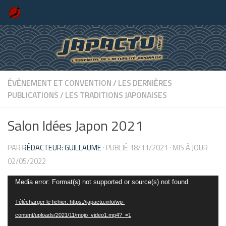
Skip to content
ÉVÈNEMENT ET CONVENTION
/
LES DERNIÈRES
PUBLICATIONS
/
LES TRADITIONS JAPONAISES
Salon Idées Japon 2021
PAR
RÉDACTEUR: GUILLAUME
· PUBLIÉ
18/11/2021
· MIS À JOUR
02/05/2022
Lecteur
Media error: Format(s) not supported or source(s) not found
vidéo
Télécharger le fichier: https://japactu.info/wp-
content/uploads/2021/11/mojo_video1.mp4?_=1