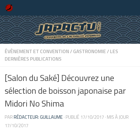
Skip to content
ÉVÈNEMENT ET CONVENTION
/
GASTRONOMIE
/
LES
DERNIÈRES PUBLICATIONS
[Salon du Saké] Découvrez une
sélection de boisson japonaise par
Midori No Shima
PAR
RÉDACTEUR: GUILLAUME
· PUBLIÉ
17/10/2017
· MIS À JOUR
17/10/2017