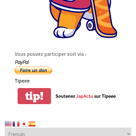
Vous pouvez participer soit via :
PayPal
Tipeee
tip!
Soutenez
JapActu
sur Tipeee