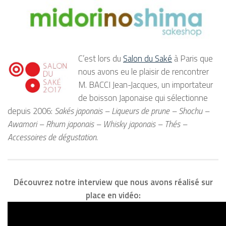
C’est lors du
Salon du Saké
à Paris que
nous avons eu le plaisir de rencontrer
M. BACCI Jean-Jacques, un importateur
de boisson Japonaise qui sélectionne
depuis 2006:
Sakés japonais – Liqueurs de prune – Shochu –
Awamori – Rhum japonais – Whisky japonais – Thés –
Accessoires de dégustation
.
Découvrez notre interview que nous avons réalisé sur
place en vidéo: