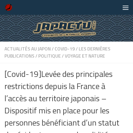
Skip to content
ACTUALITÉS AU JAPON
/
COVID-19
/
LES DERNIÈRES
PUBLICATIONS
/
POLITIQUE
/
VOYAGE ET NATURE
[Covid-19]Levée des principales
restrictions depuis la France à
l’accès au territoire japonais –
Dispositif mis en place pour les
personnes bénéficiant d’un statut