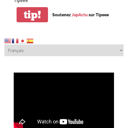
Tipeee
tip!
Soutenez
JapActu
sur Tipeee