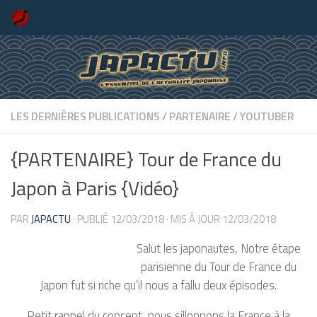
Skip to content
LES DERNIÈRES PUBLICATIONS
/
PARTENAIRE
/
YOUTUBER
{PARTENAIRE} Tour de France du
Japon à Paris {Vidéo}
PAR
JAPACTU
· PUBLIÉ
12/03/2018
· MIS À JOUR
12/03/2018
Salut les japonautes, Notre étape
parisienne du Tour de France du
Japon fut si riche qu’il nous a fallu deux épisodes.
Petit rappel du concept, nous sillonnons la France à la