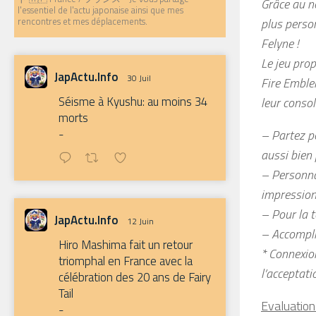
Grâce au no
l'essentiel de l'actu japonaise ainsi que mes
plus person
rencontres et mes déplacements.
Felyne !
Le jeu pro
JapActu.Info
30 Juil
Fire Emble
Séisme à Kyushu: au moins 34
leur conso
morts
-
– Partez p
aussi bien
– Personnal
impression
– Pour la 
JapActu.Info
12 Juin
– Accompli
Hiro Mashima fait un retour
* Connexion
triomphal en France avec la
l’acceptat
célébration des 20 ans de Fairy
Tail
Evaluation
-