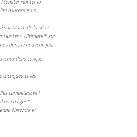
e Monster Hunter la
lité d’incarner un
é sur Marth de la série
er Hunter 4 Ultimate™ sur
nus dans le nouveau jeu.
uveaux défis conçus
 tactiques et les
elles compétences !
l ou en ligne*
ntendo Network et