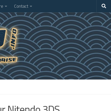
re
Contact
ur Nitendo 3DS