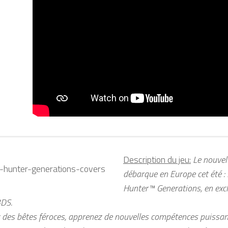
Description du jeu:
Le nouvel
débarque en Europe cet été :
Hunter™ Generations, en exclu
3DS.
des bêtes féroces, apprenez de nouvelles compétences puissante