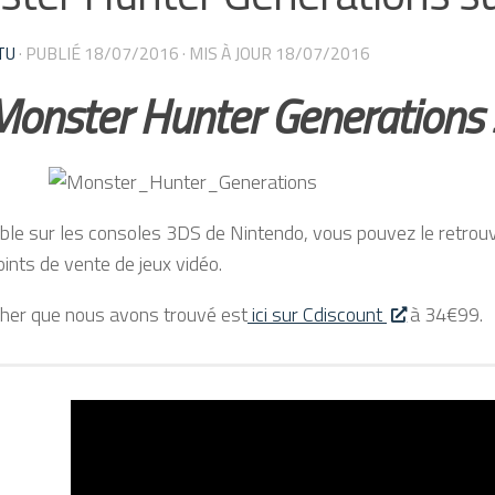
TU
· PUBLIÉ
18/07/2016
· MIS À JOUR
18/07/2016
Monster Hunter Generations 
ible sur les consoles 3DS de Nintendo, vous pouvez le retrouve
oints de vente de jeux vidéo.
her que nous avons trouvé est
ici sur Cdiscount
à 34€99.