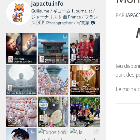
japactu.info
Guillaume / ギヨーム 🕴️ Journalist /
PAR
JAPAC
ジャーナリスト 📰 France / フラン
ス 🇲🇫 Photographer / 写真家 📷
Jeu dispon
part des p
Le moins c