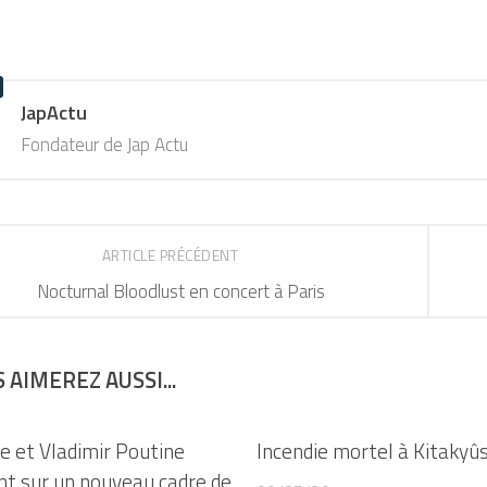
JapActu
Fondateur de Jap Actu
ARTICLE PRÉCÉDENT
Nocturnal Bloodlust en concert à Paris
 AIMEREZ AUSSI...
e et Vladimir Poutine
Incendie mortel à Kitakyû
nt sur un nouveau cadre de