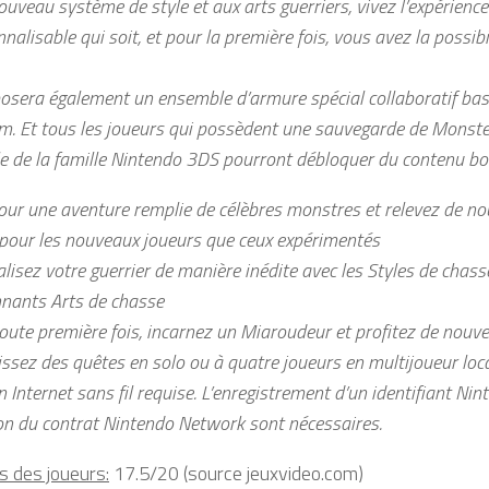
uveau système de style et aux arts guerriers, vivez l’expérienc
nalisable qui soit, et pour la première fois, vous avez la possibi
posera également un ensemble d’armure spécial collaboratif bas
m. Et tous les joueurs qui possèdent une sauvegarde de Monst
le de la famille Nintendo 3DS pourront débloquer du contenu bo
our une aventure remplie de célèbres monstres et relevez de no
 pour les nouveaux joueurs que ceux expérimentés
isez votre guerrier de manière inédite avec les Styles de chasse
nants Arts de chasse
toute première fois, incarnez un Miaroudeur et profitez de nouv
ssez des quêtes en solo ou à quatre joueurs en multijoueur loca
 Internet sans fil requise. L’enregistrement d’un identifiant Ni
ion du contrat Nintendo Network sont nécessaires.
s des joueurs:
17.5/20 (source jeuxvideo.com)