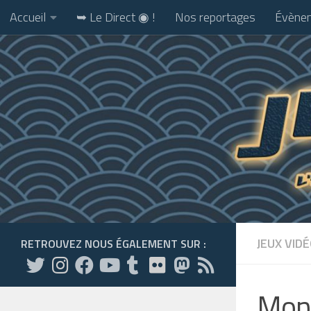
Accueil
➥ Le Direct ◉ !
Nos reportages
Évènem
Skip to content
JEUX VID
RETROUVEZ NOUS ÉGALEMENT SUR :
Mons