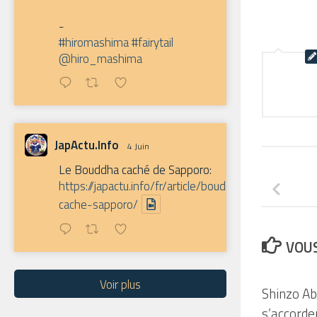
-
#hiromashima
#fairytail
@hiro_mashima
JapActu.Info
4 Juin
Le Bouddha caché de Sapporo:
https://japactu.info/fr/article/bouddha-
cache-sapporo/
VOUS
Voir plus
Shinzo Ab
s’accorde