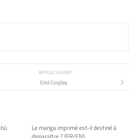
ARTICLE SUIVANT
Eriol Cosplay
shû
Le manga imprimé est-il destiné à
disparaître ? {FR/EN}