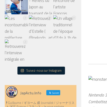
Suivez-nous sur Instagram
JapActu.Info
Suivre
Nintendo 
Combattez 
🕴️ Guillaume / ギヨーム 📰 Journalist / ジャーナリス
ト 🇲🇫 France / フランス - Je vous partage