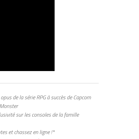
 opus de la série RPG à succès de Capcom
 Monster
sivité sur les consoles de la famille
s et chassez en ligne !*