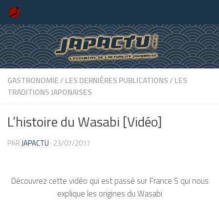
Skip to content
GASTRONOMIE
/
LES DERNIÈRES PUBLICATIONS
/
LES
TRADITIONS JAPONAISES
L’histoire du Wasabi [Vidéo]
PAR
JAPACTU
·
23/07/2017
Découvrez cette vidéo qui est passé sur France 5 qui nous
explique les origines du Wasabi