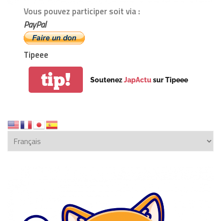
Vous pouvez participer soit via :
PayPal
Tipeee
tip!
Soutenez
JapActu
sur Tipeee