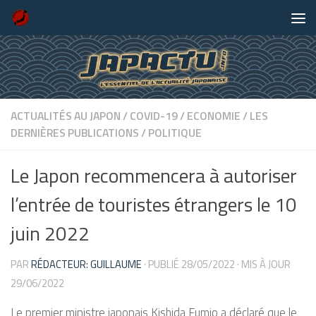
Skip to content
ACTUALITÉS AU JAPON
/
COVID-19
/
ECONOMIE
/
LES
DERNIÈRES PUBLICATIONS
/
POLITIQUE
Le Japon recommencera à autoriser
l’entrée de touristes étrangers le 10
juin 2022
PAR
RÉDACTEUR: GUILLAUME
· PUBLIÉ
28/05/2022
· MIS À JOUR
29/06/2022
Le premier ministre japonais Kishida Fumio a déclaré que le