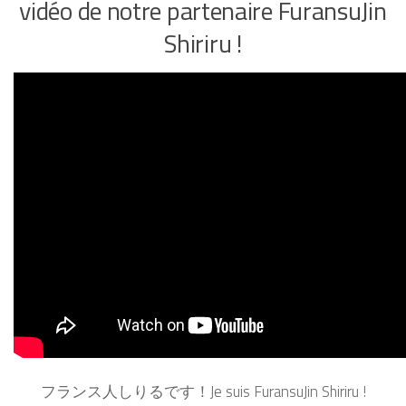
vidéo de notre partenaire FuransuJin
Shiriru !
フランス人しりるです！Je suis FuransuJin Shiriru !