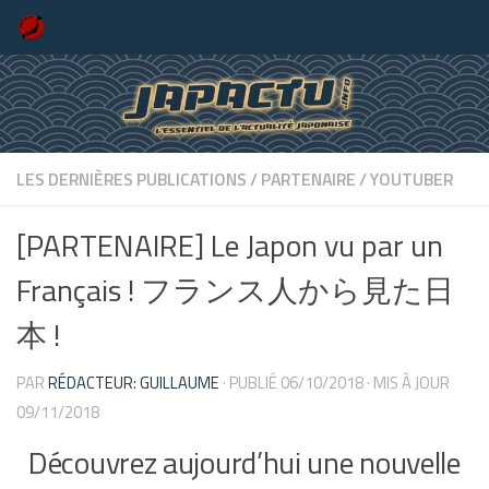
Skip to content
LES DERNIÈRES PUBLICATIONS
/
PARTENAIRE
/
YOUTUBER
[PARTENAIRE] Le Japon vu par un
Français ! フランス人から見た日
本 !
PAR
RÉDACTEUR: GUILLAUME
· PUBLIÉ
06/10/2018
· MIS À JOUR
09/11/2018
Découvrez aujourd’hui une nouvelle