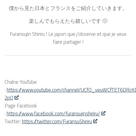
僕から見た日本とフランスをご紹介していきます。
楽しんでもらえたら嬉しいです 🙂
Furansujin Shiriru ! Le japon que j’observe et que je veux
faire partager !
Chaîne YouTube
:
https://www.youtube.com/channel/UCfO_veuWCfTET6DRcK
2pQ
Page Facebook
:
https://www.facebook.com/furansujinshiriru/
Twitter:
https://twitter.com/FuransuShiriru