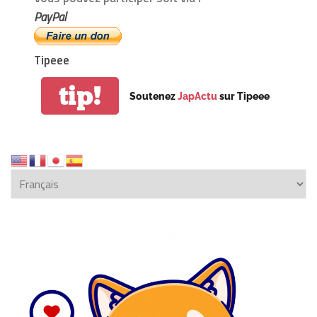
PayPal
Tipeee
tip!
Soutenez
JapActu
sur Tipeee