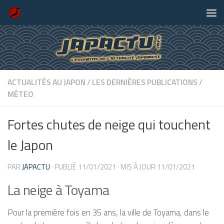
Skip to content
ACTUALITÉS AU JAPON
/
LES DERNIÈRES PUBLICATIONS
/
MÉTEO
Fortes chutes de neige qui touchent
le Japon
PAR
JAPACTU
· PUBLIÉ
11/01/2021
· MIS À JOUR
11/01/2021
La neige à Toyama
Pour la première fois en 35 ans, la ville de Toyama, dans le