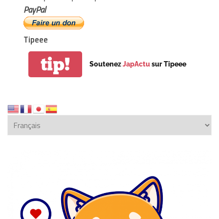
PayPal
Tipeee
tip!
Soutenez
JapActu
sur Tipeee