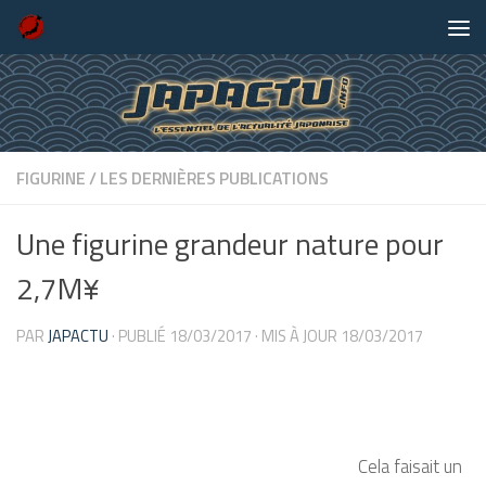
Skip to content
FIGURINE
/
LES DERNIÈRES PUBLICATIONS
Une figurine grandeur nature pour
2,7M¥
PAR
JAPACTU
· PUBLIÉ
18/03/2017
· MIS À JOUR
18/03/2017
Cela faisait un