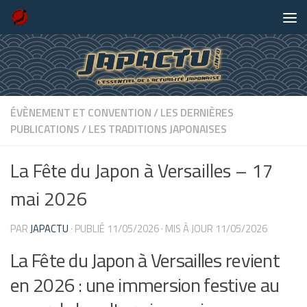
Skip to content
ÉVÈNEMENT ET CONVENTION
/
LES DERNIÈRES
PUBLICATIONS
/
LES TRADITIONS JAPONAISES
La Fête du Japon à Versailles – 17
mai 2026
PAR
JAPACTU
· PUBLIÉ
11/05/2026
· MIS À JOUR
11/05/2026
La Fête du Japon à Versailles revient
en 2026 : une immersion festive au