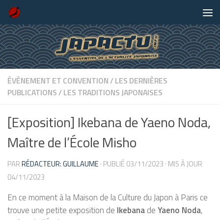
Skip to content
ÉVÈNEMENT ET CONVENTION
/
LES DERNIÈRES
PUBLICATIONS
/
LES TRADITIONS JAPONAISES
[Exposition] Ikebana de Yaeno Noda,
Maître de l’École Misho
PAR
RÉDACTEUR: GUILLAUME
· PUBLIÉ
03/11/2023
· MIS À JOUR
04/11/2023
En ce moment à la Maison de la Culture du Japon à Paris ce
trouve une petite exposition de
Ikebana
de
Yaeno Noda
,