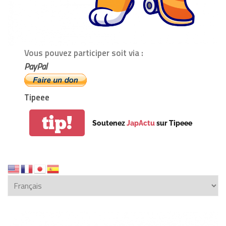
Vous pouvez participer soit via :
PayPal
Tipeee
tip!
Soutenez
JapActu
sur Tipeee