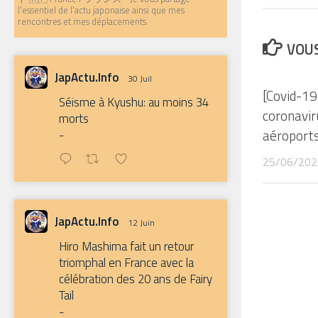
l'essentiel de l'actu japonaise ainsi que mes
rencontres et mes déplacements.
VOUS
JapActu.Info
30 Juil
[Covid-19
Séisme à Kyushu: au moins 34
coronavi
morts
aéroports
-
25/06/202
JapActu.Info
12 Juin
Hiro Mashima fait un retour
triomphal en France avec la
célébration des 20 ans de Fairy
Tail
-