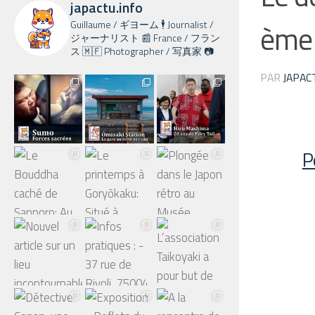
japactu.info
Guillaume / ギヨーム 🕴️ Journalist /
ème 
ジャーナリスト 📰 France / フラン
ス 🇲🇫 Photographer / 写真家 📷
PAR
JAPAC
P