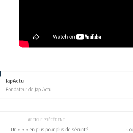
JapActu
Fondateur de Jap Actu
ARTICLE PRÉCÉDENT
Un « S » en plus pour plus de sécurité
Co