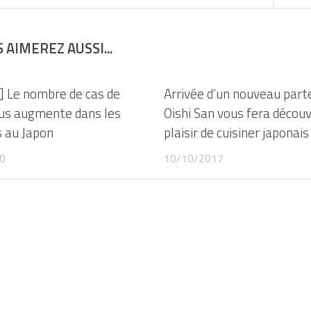
 AIMEREZ AUSSI...
] Le nombre de cas de
Arrivée d’un nouveau part
rus augmente dans les
Oishi San vous fera découvr
 au Japon
plaisir de cuisiner japonais
0
10/10/2017