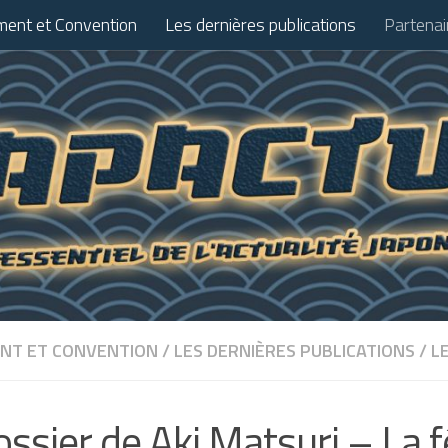
ent et Convention
Les dernières publications
Partenai
NT ET CONVENTION
/
LES DERNIÈRES PUBLICATIONS
/
L
ossier de Aki Matsuri – La 