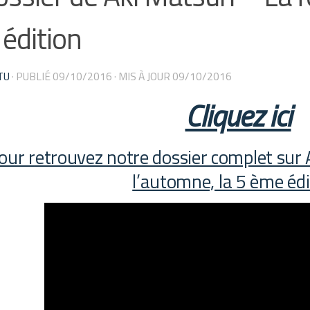
édition
TU
· PUBLIÉ
09/10/2016
· MIS À JOUR
09/10/2016
Cliquez ici
our r
etrouvez notre dossier complet sur 
l’automne, la 5 ème éd