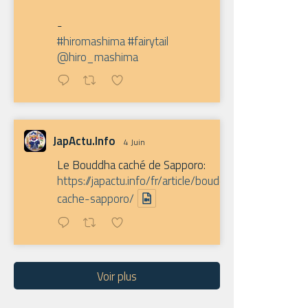
-
#hiromashima
#fairytail
@hiro_mashima
JapActu.Info
4 Juin
Le Bouddha caché de Sapporo:
https://japactu.info/fr/article/bouddha-
cache-sapporo/
Voir plus