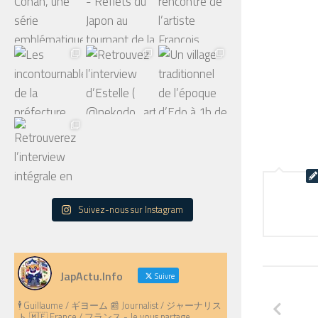
Suivez-nous sur Instagram
JapActu.Info
Suivre
🕴️ Guillaume / ギヨーム 📰 Journalist / ジャーナリス
ト 🇲🇫 France / フランス - Je vous partage