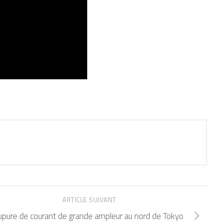
ARTICLE SUIVANT
upure de courant de grande ampleur au nord de Tokyo