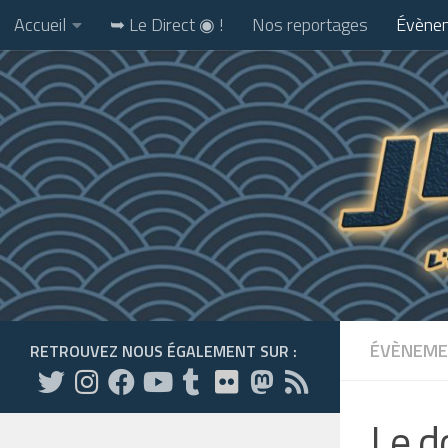
Accueil
➥ Le Direct ◉ !
Nos reportages
Évènem
Skip to content
ÉVÈNEME
RETROUVEZ NOUS ÉGALEMENT SUR :
Le d