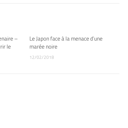
enaire –
Le Japon face à la menace d’une
ir le
marée noire
12/02/2018