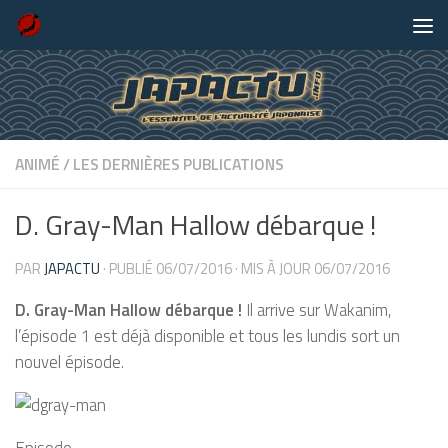
Skip to content
ANIMÉ
/
LES DERNIÈRES PUBLICATIONS
D. Gray-Man Hallow débarque !
PAR
JAPACTU
· PUBLIÉ
06/07/2016
· MIS À JOUR
06/07/2016
D. Gray-Man Hallow débarque !
Il arrive sur Wakanim,
l’épisode 1 est déjà disponible et tous les lundis sort un
nouvel épisode.
Episode