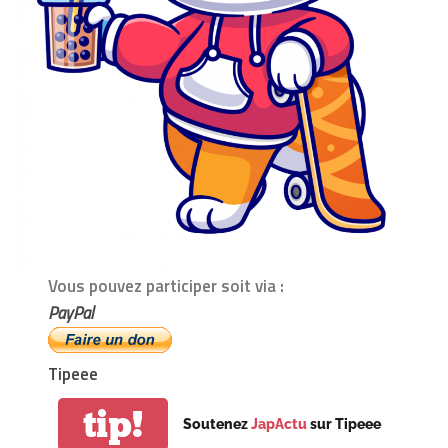
Vous pouvez participer soit via :
PayPal
Tipeee
tip!
Soutenez
JapActu
sur Tipeee