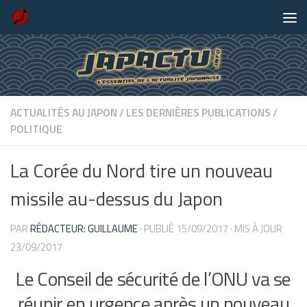
Skip to content
ACTUALITÉS AU JAPON
/
LES DERNIÈRES PUBLICATIONS
/
POLITIQUE
La Corée du Nord tire un nouveau
missile au-dessus du Japon
PAR
RÉDACTEUR: GUILLAUME
· PUBLIÉ
15/09/2017
· MIS À JOUR
23/09/2017
Le Conseil de sécurité de l’ONU va se
réunir en urgence après un nouveau